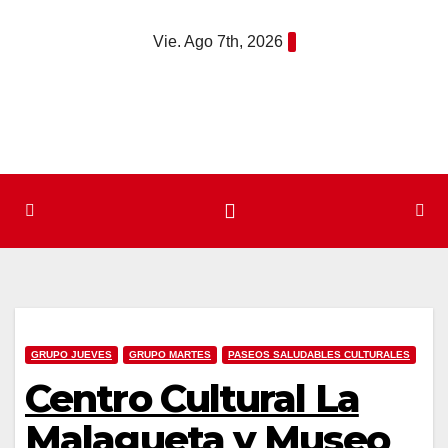
Saltar
Vie. Ago 7th, 2026
al
contenido
GRUPO JUEVES
GRUPO MARTES
PASEOS SALUDABLES CULTURALES
Centro Cultural La
Malagueta y Museo