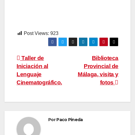
Post Views:
923
Navegación
Taller de
Biblioteca
Iniciación al
Provincial de
de
Lenguaje
Málaga, visita y
entradas
Cinematográfico.
fotos
Por
Paco Pineda