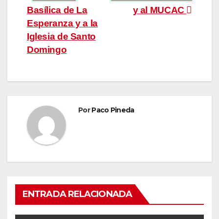
Navegación
Basílica de La
y al MUCAC
de
Esperanza y a la
entradas
Iglesia de Santo
Domingo
Por
Paco Pineda
ENTRADA RELACIONADA