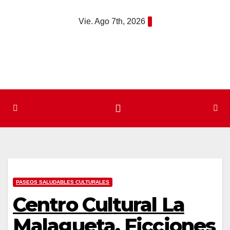
Saltar
Vie. Ago 7th, 2026
al
contenido
PASEOS SALUDABLES CULTURALES
Centro Cultural La
Malagueta. Ficciones