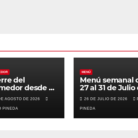
EDOR
MENÚ
erre del
Menú semanal 
medor desde el
27 al 31 de Julio
al 21 de Agosto
2026
DE AGOSTO DE 2026
26 DE JULIO DE 2026
r vacaciones
 PINEDA
PINEDA