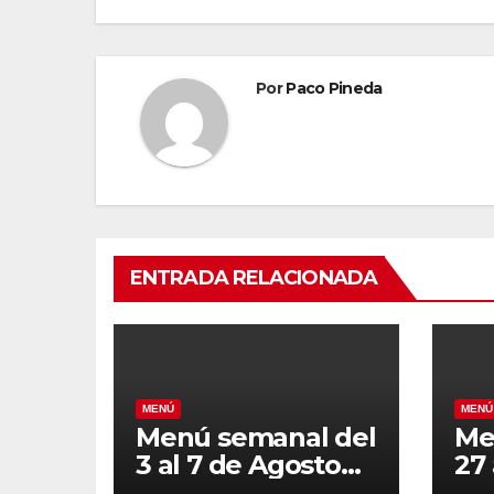
entradas
Por
Paco Pineda
ENTRADA RELACIONADA
MENÚ
MENÚ
Menú semanal del
Me
3 al 7 de Agosto
27 
de 2026
20