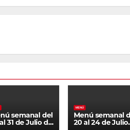
MENÚ
nú semanal del
Menú semanal d
al 31 de Julio de
20 al 24 de Julio
26
de 2026