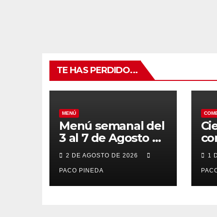
TE HAS PERDIDO...
MENÚ
COM
Menú semanal del
Ci
3 al 7 de Agosto de
co
2026
7 
2 DE AGOSTO DE 2026
1 
po
PACO PINEDA
PACO