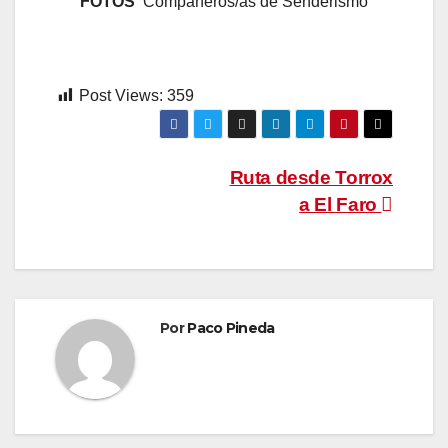
FOTOS
Compañeros/as de Senderismo
Post Views:
359
Navegación
Ruta desde Torrox
a El Faro
de
entradas
Por
Paco Pineda