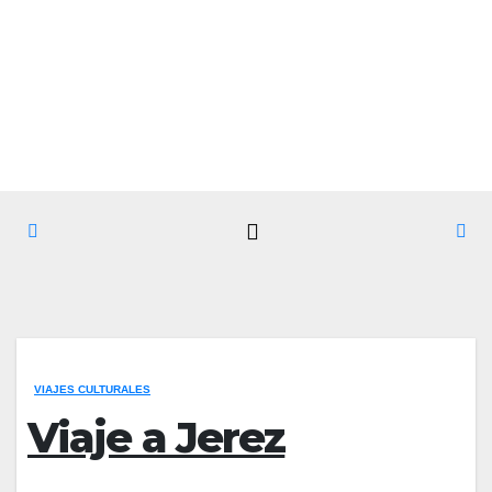
Saltar
Sáb. Ago 8th, 2026
al
contenido
VIAJES CULTURALES
Viaje a Jerez