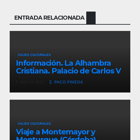
ENTRADA RELACIONADA
VIAJES CULTURALES
Información. La Alhambra
Cristiana. Palacio de Carlos V
MAY 14, 2026
PACO PINEDA
VIAJES CULTURALES
Viaje a Montemayor y
Monturque (Córdoba)