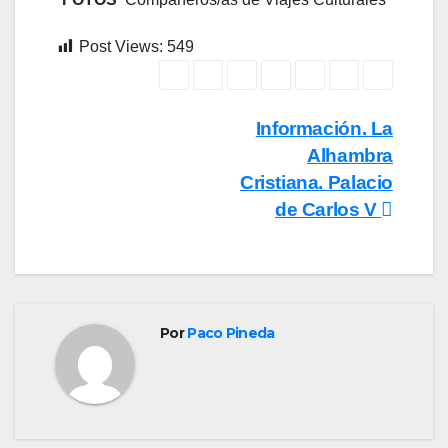
Post Views:
549
Navegación
Información. La
Alhambra
de
Cristiana. Palacio
entradas
de Carlos V
Por
Paco Pineda