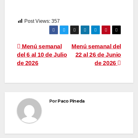
Post Views:
357
Navegación
Menú semanal
Menú semanal del
del 6 al 10 de Julio
22 al 26 de Junio
de
de 2026
de 2026
entradas
Por
Paco Pineda