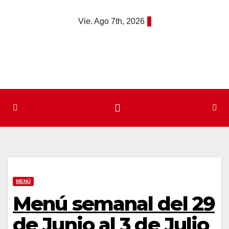
Saltar
Vie. Ago 7th, 2026
al
contenido
MENÚ
Menú semanal del 29
de Junio al 3 de Julio