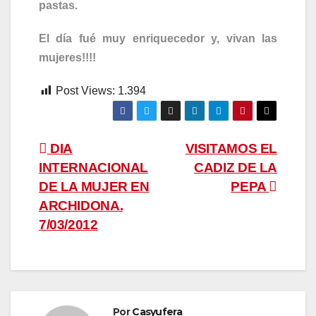
pastas.
El día fué muy enriquecedor y, vivan las
mujeres!!!!
Post Views:
1.394
Navegación
DIA
VISITAMOS EL
INTERNACIONAL
CADIZ DE LA
de
DE LA MUJER EN
PEPA
entradas
ARCHIDONA.
7/03/2012
Por
Casyufera