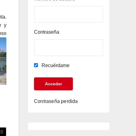
ta.
e y
Contraseña
oso
Recuérdame
Contraseña perdida