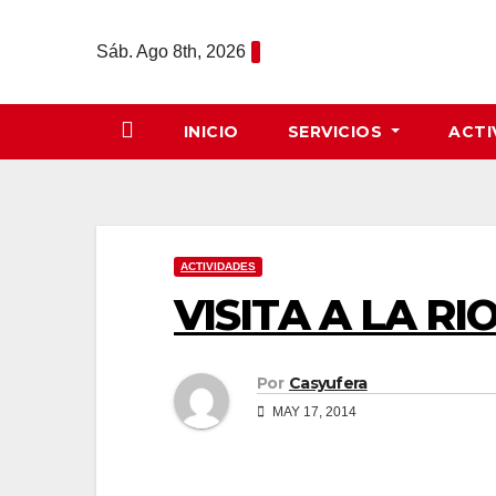
Saltar
al
Sáb. Ago 8th, 2026
contenido
INICIO
SERVICIOS
ACTI
ACTIVIDADES
VISITA A LA R
Por
Casyufera
MAY 17, 2014