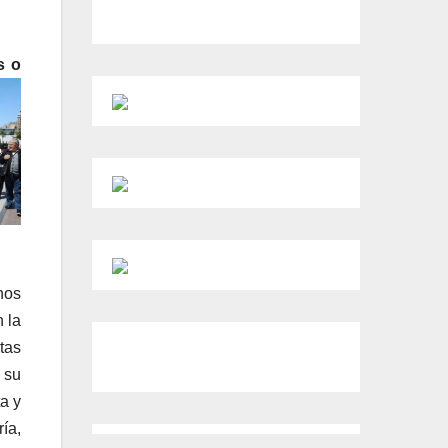
s o
nos
 la
tas
 su
a y
ía,