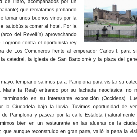
dad de Haro, acompañados por un
mpañante) que rematamos probando
e tomar unos buenos vinos por la
el autobús a comer al hotel. Por la
 (arco del Revellín) aprovechando
 Logroño contra el oportunista rey
ra de Los Comuneros frente al emperador Carlos I, para sit
la catedral, la iglesia de San Bartolomé y la plaza del gene
 mayo: temprano salimos para Pamplona para visitar su cated
a María la Real) entrando por su fachada neoclásica, no 
y terminando en su interesante exposición (Occidens). Lu
 la Ciudadela bajo la lluvia. Tuvimos oportunidad de ver
 de Pamplona y pasear por la calle Estafeta (naturalmente 
omimos bien en un restaurante en las afueras de la ciuda
r, que aunque reconstruido en gran parte, valió la pena la visi