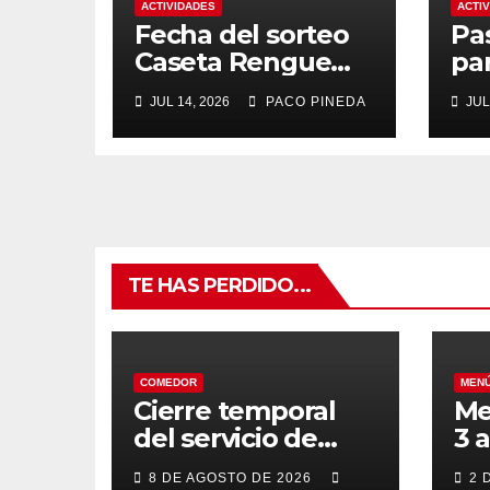
ACTIVIDADES
ACTI
Fecha del sorteo
Pa
Caseta Rengue
pa
Feria de Málaga
ma
JUL 14, 2026
PACO PINEDA
JUL
2026
TE HAS PERDIDO...
COMEDOR
MEN
Cierre temporal
Me
del servicio de
3 
BAR – COMEDOR
20
8 DE AGOSTO DE 2026
2 