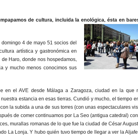
mpapamos de cultura, incluida la enológica, ésta
en bare
l domingo 4 de mayo 51 socios del
ultura artística y gastronómica en
tel de Haro, donde nos hospedamos,
oja y mucho menos conocimos sus
e en el AVE desde Málaga a Zaragoza, ciudad en la que 
uestra estancia en esas tierras. Cundió y mucho, el tiempo en
 con la subida a una de sus torres (con unas espectaculares vis
spués de comer continuamos por La Seo (antigua catedral) con
ices, murallas romanas de lo que fue la ciudad de César August
do La Lonja. Y hubo quién tuvo tiempo de llegar a ver la Aljafer