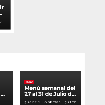
ir
e
DA
MENÚ
Menú semanal del
el
27 al 31 de Julio de
o
2026
26 DE JULIO DE 2026
PACO