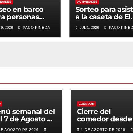
VIDADES
ACTIVIDADES
seo en barco
Sorteo para asist
ra personas
a la caseta de El
yores
Rengue, Feria d
 9, 2026
PACO PINEDA
JUL 1, 2026
PACO PINE
Málaga 2026
Ú
COMEDOR
nú semanal del
Cierre del
al 7 de Agosto de
comedor desde 
26
7 al 21 de Agost
DE AGOSTO DE 2026
1 DE AGOSTO DE 2026