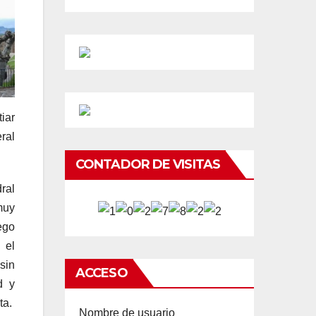
iar
ral
CONTADOR DE VISITAS
ral
muy
ego
 el
sin
ACCESO
d y
ta.
Nombre de usuario