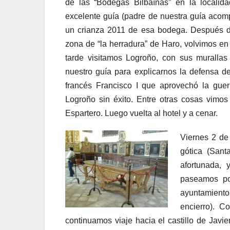
de las “Bodegas
Bilbaínas” en la locali
excelente guía (padre de nuestra guía aco
un crianza 2011 de esa bodega. Después d
zona de “la herradura” de Haro, volvimos en 
tarde visitamos Logroño, con sus murallas
nuestro guía para explicarnos la defensa de
francés Francisco I que aprovechó la guer
Logroño sin éxito. Entre otras cosas vimos 
Espartero. Luego vuelta al hotel y a cenar.
Viernes 2 de
gótica (Sant
afortunada, 
paseamos por
ayuntamiento
encierro). C
continuamos viaje hacia el castillo de Javie