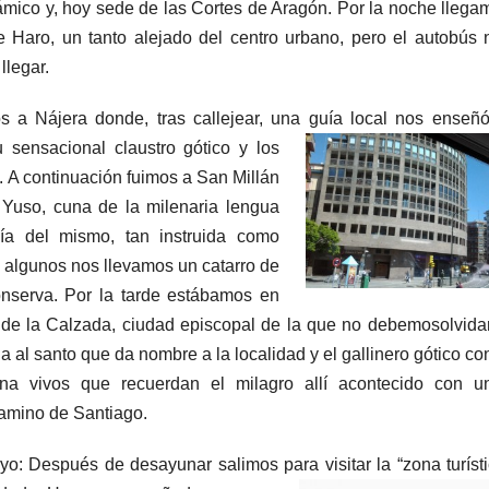
lámico y, hoy sede de las Cortes de Aragón. Por la noche llega
e Haro, un tanto alejado del centro urbano, pero el autobús 
llegar.
s a Nájera donde, tras callejear, una guía local nos enseñó
u sensacional
claustro gótico y los
 A continuación fuimos a San Millán
e Yuso, cuna de la milenaria lengua
ía del mismo, tan instruida como
e algunos nos llevamos un catarro de
onserva. Por la tarde estábamos en
de la Calzada, ciudad episcopal de la que no
debemosolvidar
a al santo que da nombre a la localidad y el gallinero gótico co
lina vivos que recuerdan el milagro allí acontecido con u
camino de Santiago.
o: Después de desayunar salimos para visitar la “zona turísti