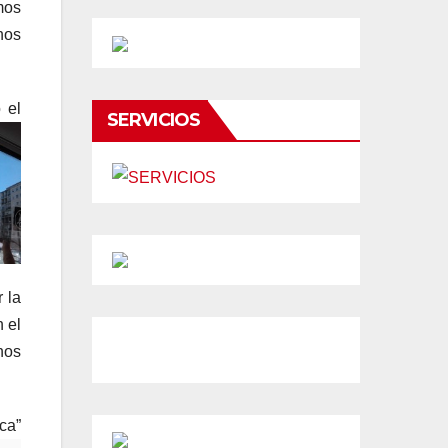
mos
nos
 el
SERVICIOS
 la
n el
nos
ca”