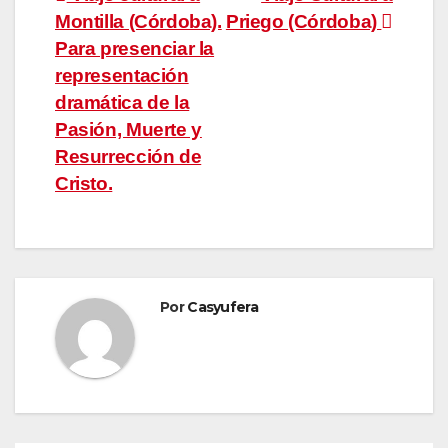
Navegación
Montilla (Córdoba).
Priego (Córdoba)
de
Para presenciar la
entradas
representación
dramática de la
Pasión, Muerte y
Resurrección de
Cristo.
Por
Casyufera