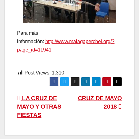
Para más
información:
http://www.malagaperchel.org/?
page_id=11941
Post Views:
1.310
Navegación
LA CRUZ DE
CRUZ DE MAYO
MAYO Y OTRAS
2018
de
FIESTAS
entradas