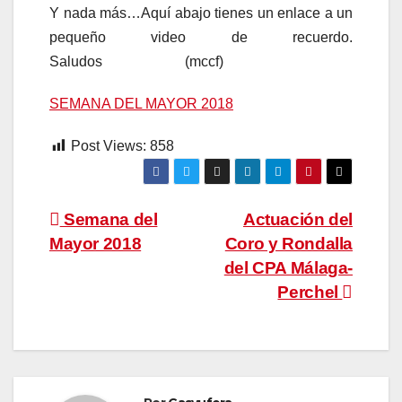
Y nada más…Aquí abajo tienes un enlace a un
pequeño video de recuerdo.
Saludos (mccf)
SEMANA DEL MAYOR 2018
Post Views:
858
Navegación
Semana del
Actuación del
Mayor 2018
Coro y Rondalla
de
del CPA Málaga-
entradas
Perchel