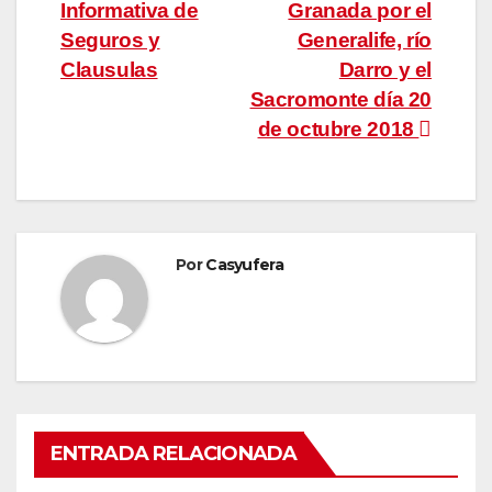
Informativa de
Granada por el
de
Seguros y
Generalife, río
entradas
Clausulas
Darro y el
Sacromonte día 20
de octubre 2018
Por
Casyufera
ENTRADA RELACIONADA