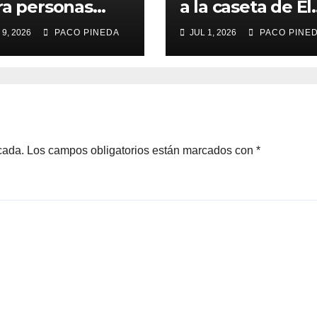
ra personas
a la caseta de El
yores
Rengue, Feria d
 9, 2026
PACO PINEDA
JUL 1, 2026
PACO PINE
Málaga 2026
cada.
Los campos obligatorios están marcados con
*