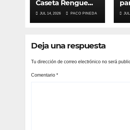
Caseta Rengue
pa
Feria de Málaga
ma
JUL 14, 2026
PACO PINEDA
JUL
2026
Deja una respuesta
Tu dirección de correo electrónico no será publi
Comentario
*