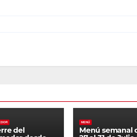
EDOR
MENÚ
erre del
Menú semanal 