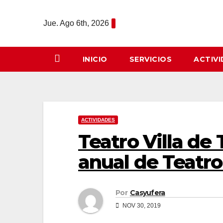
Saltar
al
Jue. Ago 6th, 2026
contenido
INICIO
SERVICIOS
ACTIV
ACTIVIDADES
Teatro Villa de 
anual de Teatr
Por
Casyufera
NOV 30, 2019