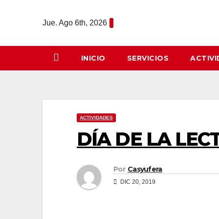
Saltar
al
Jue. Ago 6th, 2026
contenido
INICIO
SERVICIOS
ACTIV
ACTIVIDADES
DÍA DE LA LE
Por
Casyufera
DIC 20, 2019