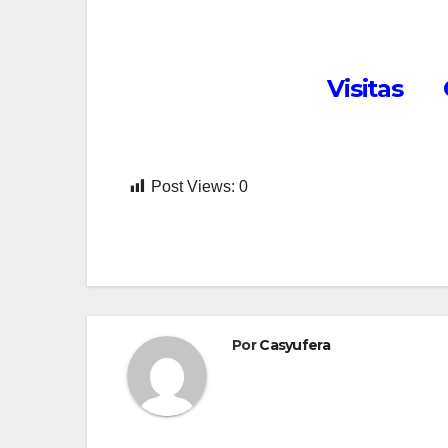
Visitas G
Post Views:
0
Por
Casyufera