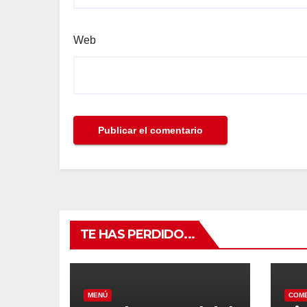
Web
TE HAS PERDIDO...
MENÚ
COM