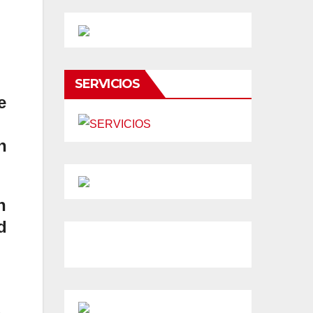
SERVICIOS
e
n
n
d