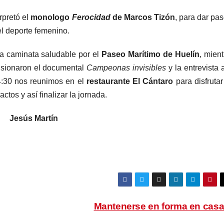
rpretó el
monologo
Ferocidad
de Marcos Tizón
, para dar pa
 el deporte femenino.
na caminata saludable por el
Paseo Marítimo de Huelín
, mien
isionaron el documental
Campeonas invisibles
y la entrevista 
14:30 nos reunimos en el
restaurante El Cántaro
para disfrutar
ctos y así finalizar la jornada.
Jesús Martín
Mantenerse en forma en casa