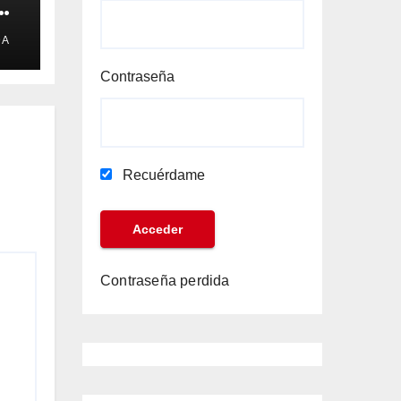
e
DA
Contraseña
Recuérdame
Contraseña perdida