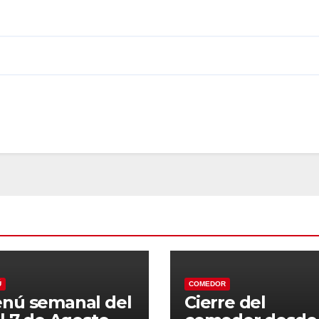
Ú
COMEDOR
nú semanal del
Cierre del