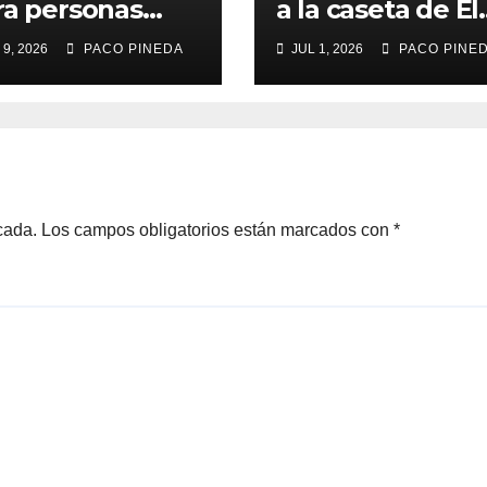
ra personas
a la caseta de El
yores
Rengue, Feria d
 9, 2026
PACO PINEDA
JUL 1, 2026
PACO PINE
Málaga 2026
cada.
Los campos obligatorios están marcados con
*