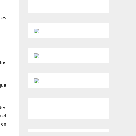
 es
los
ue
des
n el
 en