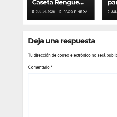
Caseta Rengue
pa
Feria de Málaga
ma
JUL 14, 2026
PACO PINEDA
JUL
2026
Deja una respuesta
Tu dirección de correo electrónico no será publi
Comentario
*