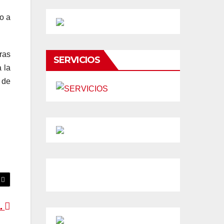
so a
tras
SERVICIOS
a la
 de
.