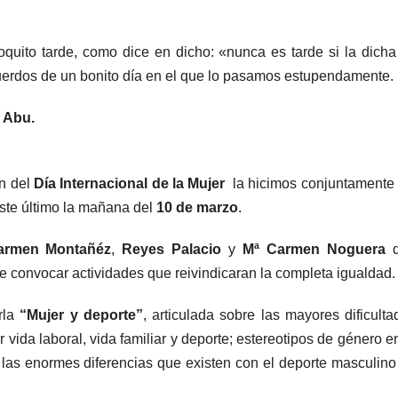
quito tarde, como dice en dicho: «nunca es tarde si la dicha
erdos de un bonito día en el que lo pasamos estupendamente.
 Abu.
ón del
Día Internacional de la Mujer
la hicimos conjuntamente 
ste último la mañana del
10 de marzo
.
armen Montañéz
,
Reyes Palacio
y
Mª Carmen Noguera
q
e convocar actividades que reivindicaran la completa igualdad.
rla
“Mujer y deporte”
, articulada sobre las mayores dificulta
r vida laboral, vida familiar y deporte; estereotipos de género e
 las enormes diferencias que existen con el deporte masculino