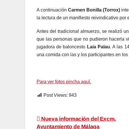
A continuación
Carmen Bonilla (Torrox)
inte
la lectura de un manifiesto reivindicativo por
Antes del tradicional almuerzo, se realizó u
que las personas que no pudieron hacerla v
jugadora de baloncesto
Laia Palau
. A las 
una comida con las y los participantes en los a
Para ver fotos pincha aquí.
Post Views:
943
Navegación
Nueva información del Excm.
Ayuntamiento de Málaga