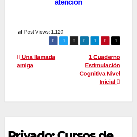
atención
Post Views:
1.120
Navegación
Una llamada
1 Cuaderno
amiga
Estimulación
de
Cognitiva Nivel
entradas
Inicial
Privado: Cursos de