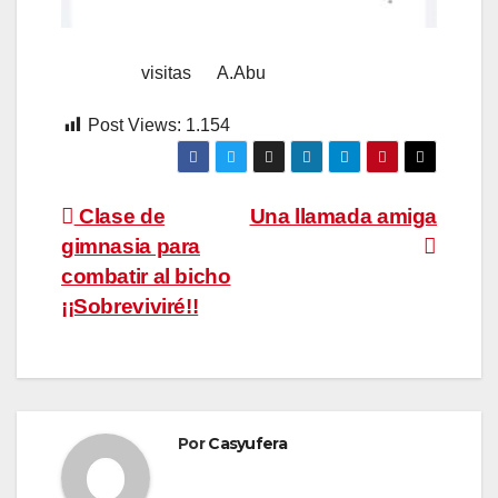
visitas A.Abu
Post Views:
1.154
Navegación
Clase de
Una llamada amiga
gimnasia para
de
combatir al bicho
entradas
¡¡Sobreviviré!!
Por
Casyufera