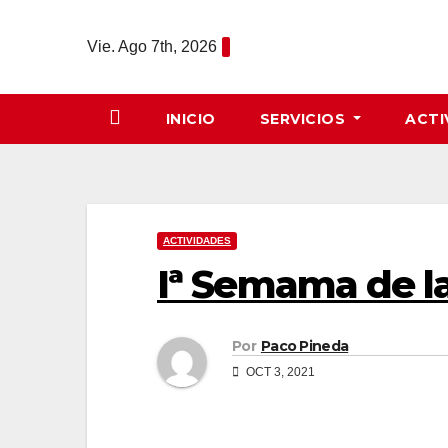
Saltar
al
Vie. Ago 7th, 2026
contenido
INICIO
SERVICIOS
ACTI
ACTIVIDADES
Iª Semama de l
Por
Paco Pineda
OCT 3, 2021