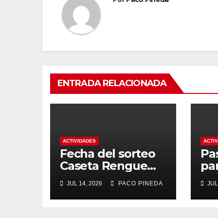
ENTRADA RELACIONADA
ACTIVIDADES
ACTI
Fecha del sorteo
Pa
Caseta Rengue
pa
Feria de Málaga
ma
JUL 14, 2026
PACO PINEDA
JUL
2026