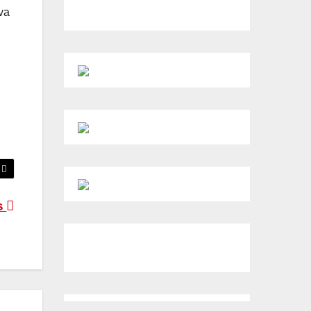
va
es