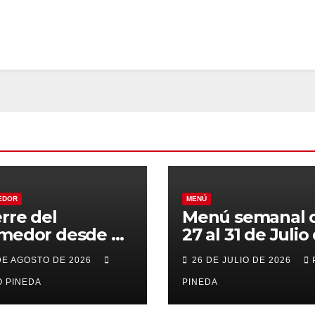
EDOR
MENÚ
erre del
Menú semanal 
medor desde el
27 al 31 de Julio
al 21 de Agosto
2026
DE AGOSTO DE 2026
26 DE JULIO DE 2026
r vacaciones
 PINEDA
PINEDA