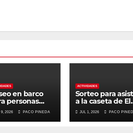
VIDADES
ACTIVIDADES
seo en barco
Sorteo para asist
ra personas
a la caseta de El
yores
Rengue, Feria d
 9, 2026
PACO PINEDA
JUL 1, 2026
PACO PINE
Málaga 2026