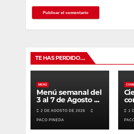
TE HAS PERDIDO...
MENÚ
COM
Menú semanal del
Ci
3 al 7 de Agosto de
co
2026
7 
2 DE AGOSTO DE 2026
1 
po
PACO PINEDA
PACO