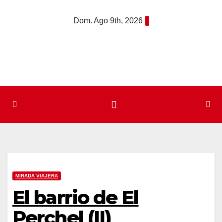
Saltar
Dom. Ago 9th, 2026
al
contenido
MIRADA VIAJERA
El barrio de El
Perchel (II)