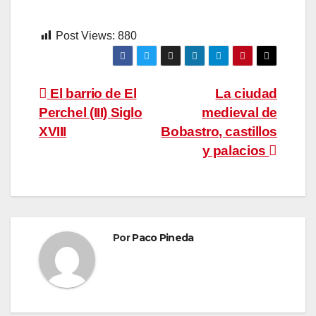
Post Views:
880
Navegación
El barrio de El
La ciudad
Perchel (III) Siglo
medieval de
de
XVIII
Bobastro, castillos
entradas
y palacios
Por
Paco Pineda