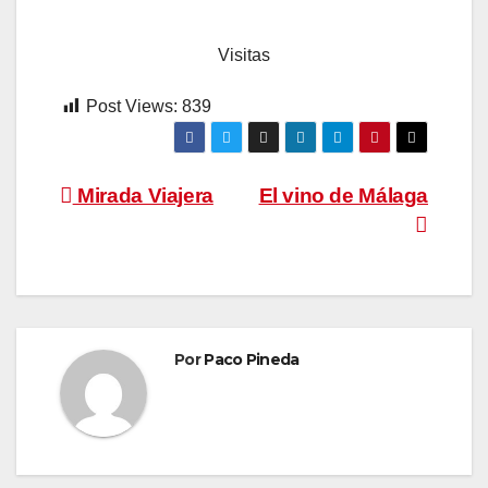
Visitas
Post Views:
839
Navegación
Mirada Viajera
El vino de Málaga
de
entradas
Por
Paco Pineda