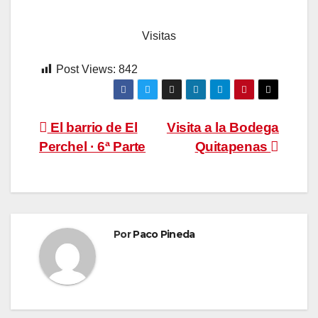
Visitas
Post Views:
842
Navegación
El barrio de El
Visita a la Bodega
Perchel · 6ª Parte
Quitapenas
de
entradas
Por
Paco Pineda