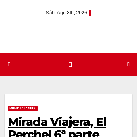
Saltar
Sáb. Ago 8th, 2026
al
contenido
MIRADA VIAJERA
Mirada Viajera, El
Perchel 6ª parte