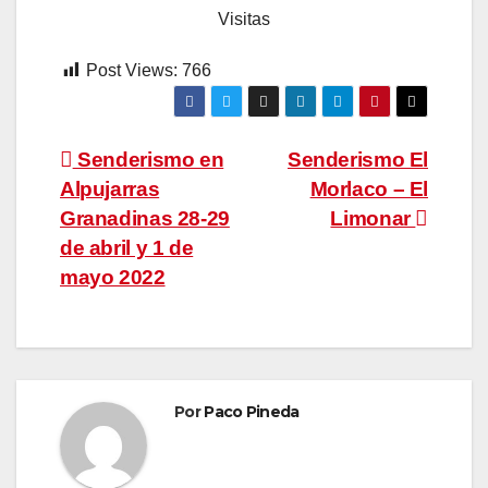
Visitas
Post Views:
766
Navegación
Senderismo en
Senderismo El
Alpujarras
Morlaco – El
de
Granadinas 28-29
Limonar
entradas
de abril y 1 de
mayo 2022
Por
Paco Pineda