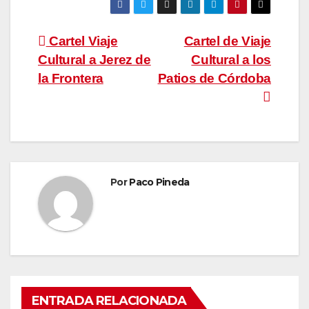
Navegación
Cartel Viaje
Cartel de Viaje
Cultural a Jerez de
Cultural a los
de
la Frontera
Patios de Córdoba
entradas
Por
Paco Pineda
ENTRADA RELACIONADA