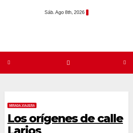
Saltar
Sáb. Ago 8th, 2026
al
contenido
MIRADA VIAJERA
Los orígenes de calle
Larios