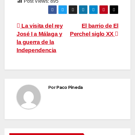
Post Views:
895
Navegación
La visita del rey
El barrio de El
José I a Málaga y
Perchel siglo XX
de
la guerra de la
entradas
Independencia
Por
Paco Pineda