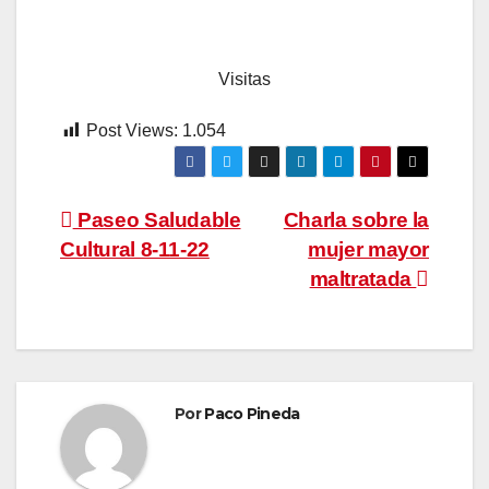
Visitas
Post Views:
1.054
Navegación
Paseo Saludable
Charla sobre la
Cultural 8-11-22
mujer mayor
de
maltratada
entradas
Por
Paco Pineda