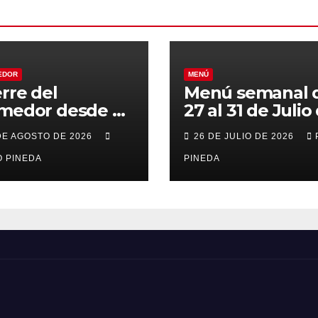
EDOR
MENÚ
erre del
Menú semanal 
medor desde el
27 al 31 de Julio
al 21 de Agosto
2026
DE AGOSTO DE 2026
26 DE JULIO DE 2026
r vacaciones
 PINEDA
PINEDA