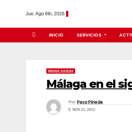
Saltar
al
Jue. Ago 6th, 2026
contenido
INICIO
SERVICIOS
ACTI
MIRADA VIAJERA
Málaga en el sig
Por
Paco Pineda
NOV 21, 2022