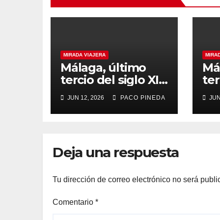
MIRADA VIAJERA
MIRA
Málaga, último
Má
tercio del siglo XIX
ter
(2)
JUN 12, 2026
PACO PINEDA
JUN
Deja una respuesta
Tu dirección de correo electrónico no será publi
Comentario
*