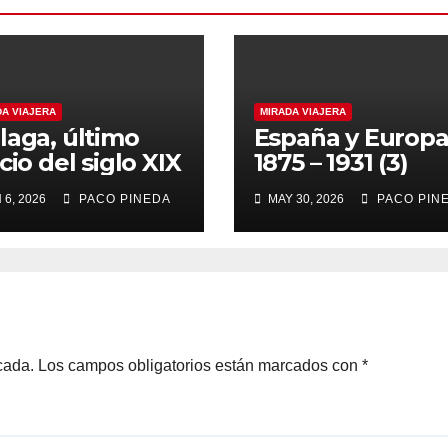
DA VIAJERA
MIRADA VIAJERA
laga, último
España y Europ
cio del siglo XIX
1875 – 1931 (3)
 6, 2026
PACO PINEDA
MAY 30, 2026
PACO PIN
cada.
Los campos obligatorios están marcados con
*