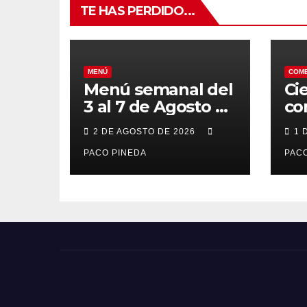
TE HAS PERDIDO...
MENÚ
COM
Menú semanal del
Ci
3 al 7 de Agosto de
co
2026
7 
2 DE AGOSTO DE 2026
1 
po
PACO PINEDA
PACO