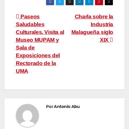
Navegación
Paseos
Charla sobre la
Saludables
Industria
de
Culturales. Visita al
Malagueña siglo
entradas
Museo MUPAM y
XIX
Sala de
Exposiciones del
Rectorado de la
UMA
Por
Antonio Abu