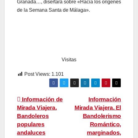
Granada…, disertará sobre «Hacia los orígenes
de la Semana Santa de Málaga».
Visitas
Post Views:
1.101
Navegación
Información de
Información
Mirada Viajera.
Mirada Viajera. El
de
Bandoleros
Bandolerismo
entradas
populares
Romántico,
andaluces
marginados,