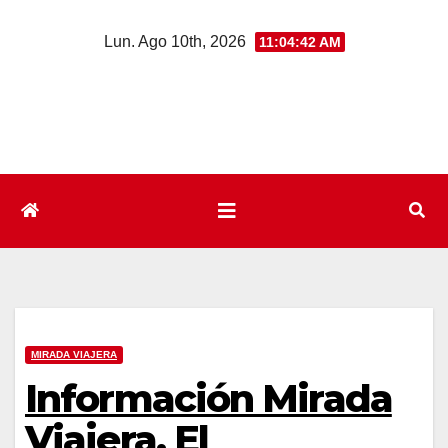
Saltar
Lun. Ago 10th, 2026
11:04:42 AM
al
contenido
MIRADA VIAJERA
Información Mirada
Viajera. El