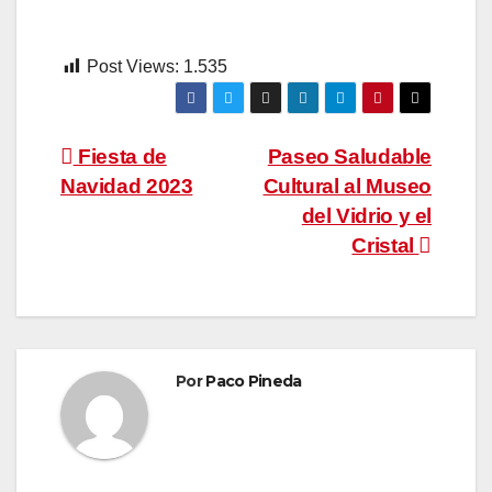
Post Views:
1.535
Navegación
Fiesta de
Paseo Saludable
Navidad 2023
Cultural al Museo
de
del Vidrio y el
entradas
Cristal
Por
Paco Pineda