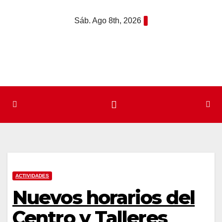
Saltar
Sáb. Ago 8th, 2026
al
contenido
ACTIVIDADES
Nuevos horarios del
Centro y Talleres