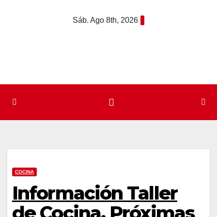
Saltar
Sáb. Ago 8th, 2026
al
contenido
COCINA
Información Taller
de Cocina. Próximas