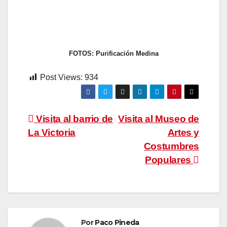
FOTOS: Purificación Medina
Post Views:
934
Navegación
Visita al barrio de
Visita al Museo de
La Victoria
Artes y
de
Costumbres
entradas
Populares
Por
Paco Pineda