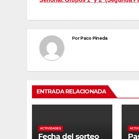
de
entradas
Por
Paco Pineda
ENTRADA RELACIONADA
ACTIVIDADES
ACTI
Fecha del sorteo
Pa