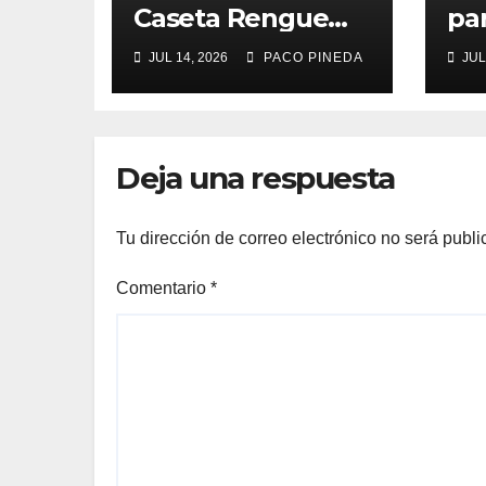
Caseta Rengue
pa
Feria de Málaga
ma
JUL 14, 2026
PACO PINEDA
JUL
2026
Deja una respuesta
Tu dirección de correo electrónico no será publi
Comentario
*