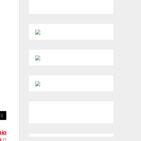
nio
l