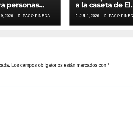
ra personas
a la caseta de El
yores
Rengue, Feria d
 9, 2026
PACO PINEDA
JUL 1, 2026
PACO PINE
Málaga 2026
cada.
Los campos obligatorios están marcados con
*