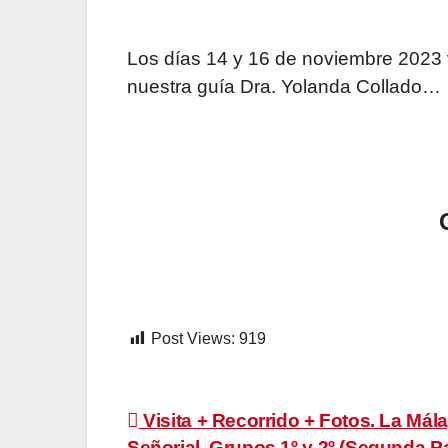
Los días 14 y 16 de noviembre 2023 
nuestra guía Dra. Yolanda Collado…
Post Views:
919
Navegación
Visita + Recorrido + Fotos. La Mál
Señorial. Grupos 1º y 2º (Segunda Pa