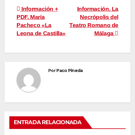
Navegación
Información +
Información. La
PDF. María
Necrópolis del
de
Pacheco «La
Teatro Romano de
entradas
Leona de Castilla»
Málaga
Por
Paco Pineda
ENTRADA RELACIONADA