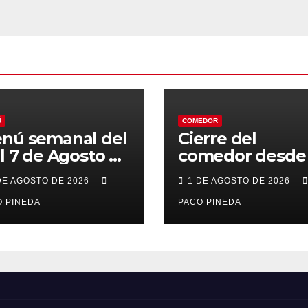
Ú
COMEDOR
nú semanal del
Cierre del
al 7 de Agosto de
comedor desde 
26
7 al 21 de Agost
DE AGOSTO DE 2026
1 DE AGOSTO DE 2026
por vacaciones
 PINEDA
PACO PINEDA