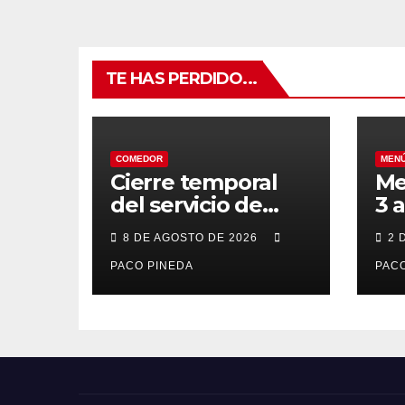
TE HAS PERDIDO...
COMEDOR
MEN
Cierre temporal
Me
del servicio de
3 
BAR – COMEDOR
20
8 DE AGOSTO DE 2026
2 
PACO PINEDA
PACO