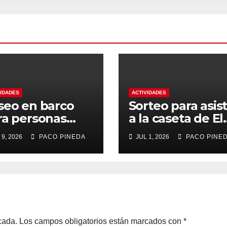
VIDADES
ACTIVIDADES
seo en barco
Sorteo para asist
ra personas
a la caseta de El
yores
Rengue, Feria d
 9, 2026
PACO PINEDA
JUL 1, 2026
PACO PINE
Málaga 2026
cada.
Los campos obligatorios están marcados con
*