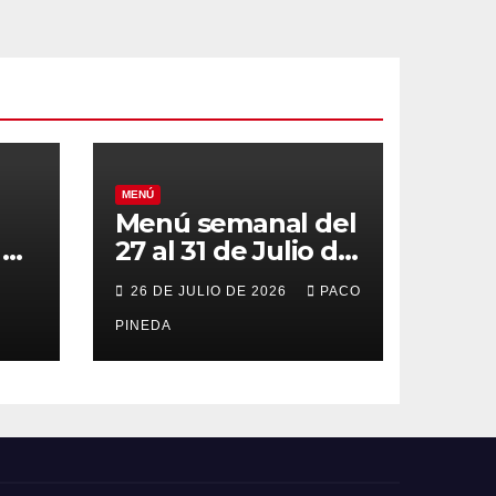
MENÚ
Menú semanal del
el
27 al 31 de Julio de
o
2026
26 DE JULIO DE 2026
PACO
PINEDA