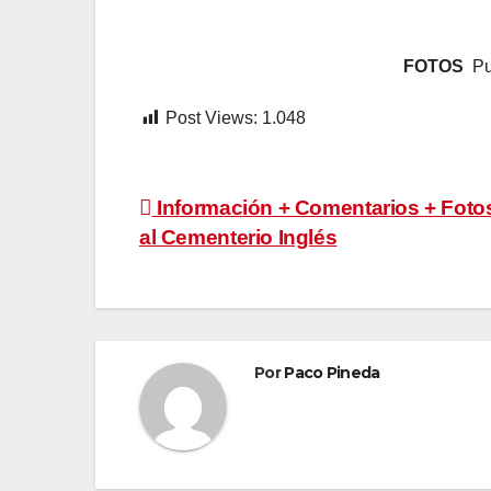
FOTOS
Pur
Post Views:
1.048
Navegación
Información + Comentarios + Fotos.
al Cementerio Inglés
de
entradas
Por
Paco Pineda