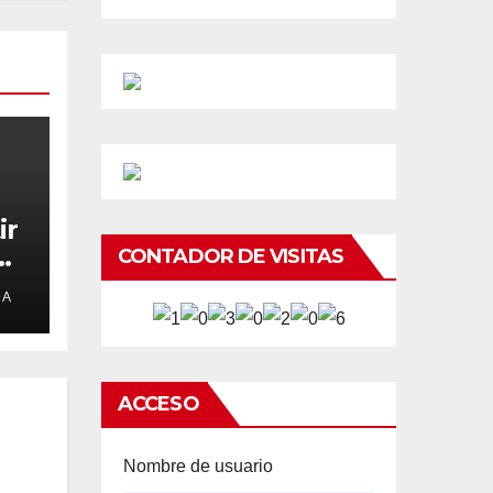
ir
CONTADOR DE VISITAS
e
DA
ACCESO
Nombre de usuario