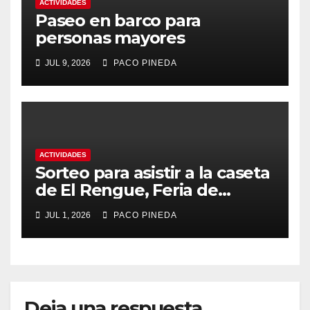
ACTIVIDADES
Paseo en barco para
personas mayores
JUL 9, 2026
PACO PINEDA
ACTIVIDADES
Sorteo para asistir a la caseta
de El Rengue, Feria de
Málaga 2026
JUL 1, 2026
PACO PINEDA
Deja una respuesta