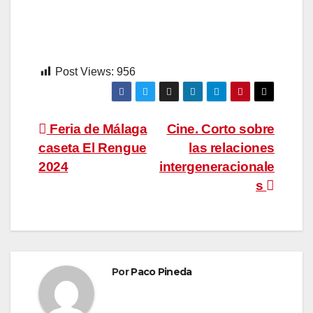
Post Views:
956
Navegación
Feria de Málaga
Cine. Corto sobre
caseta El Rengue
las relaciones
de
2024
intergeneracionale
entradas
s
Por
Paco Pineda