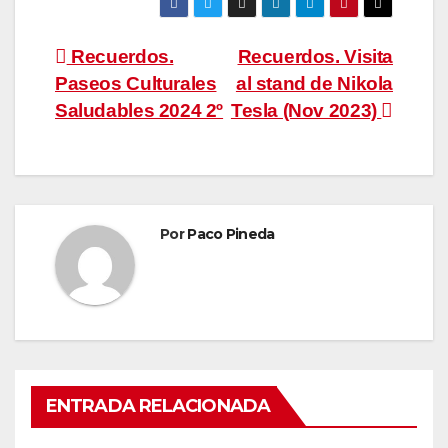
Navegación
Recuerdos.
Recuerdos. Visita
Paseos Culturales
al stand de Nikola
de
Saludables 2024 2º
Tesla (Nov 2023)
entradas
Por
Paco Pineda
ENTRADA RELACIONADA