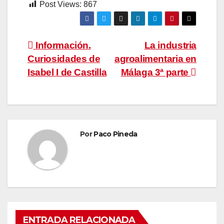
Post Views:
867
Navegación
Información.
La industria
Curiosidades de
agroalimentaria en
de
Isabel I de Castilla
Málaga 3ª parte
entradas
Por
Paco Pineda
ENTRADA RELACIONADA