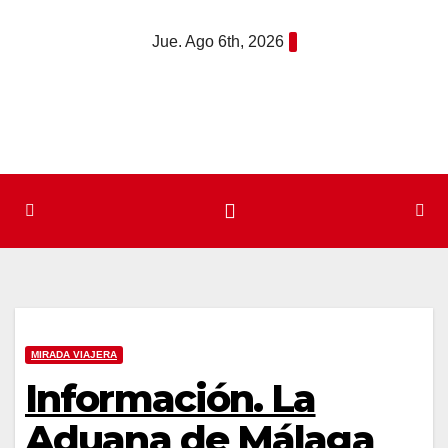
Saltar
Jue. Ago 6th, 2026
al
contenido
MIRADA VIAJERA
Información. La
Aduana de Málaga