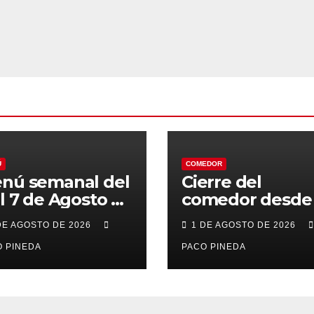
Ú
COMEDOR
nú semanal del
Cierre del
al 7 de Agosto de
comedor desde 
26
7 al 21 de Agost
DE AGOSTO DE 2026
1 DE AGOSTO DE 2026
por vacaciones
 PINEDA
PACO PINEDA