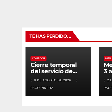
TE HAS PERDIDO...
COMEDOR
MEN
Cierre temporal
Me
del servicio de
3 
BAR – COMEDOR
20
8 DE AGOSTO DE 2026
2 
PACO PINEDA
PACO