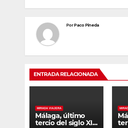
Por
Paco Pineda
ENTRADA RELACIONADA
MIRADA VIAJERA
MIRA
Málaga, último
Má
tercio del siglo XIX
ter