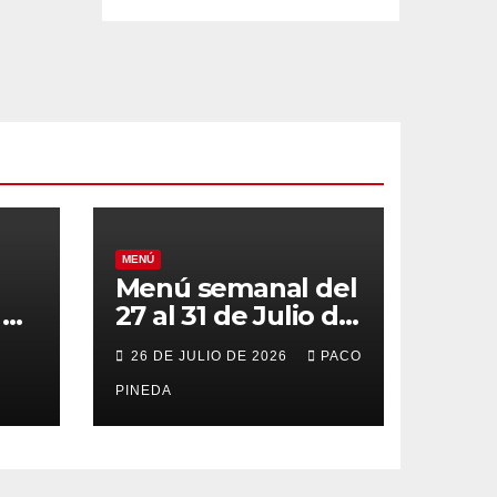
MENÚ
Menú semanal del
el
27 al 31 de Julio de
o
2026
26 DE JULIO DE 2026
PACO
PINEDA