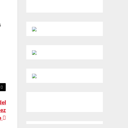
s
del
uez
o