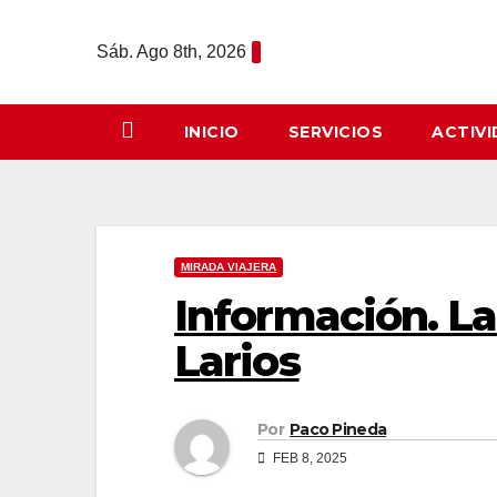
Saltar
al
Sáb. Ago 8th, 2026
contenido
INICIO
SERVICIOS
ACTIV
MIRADA VIAJERA
Información. La
Larios
Por
Paco Pineda
FEB 8, 2025