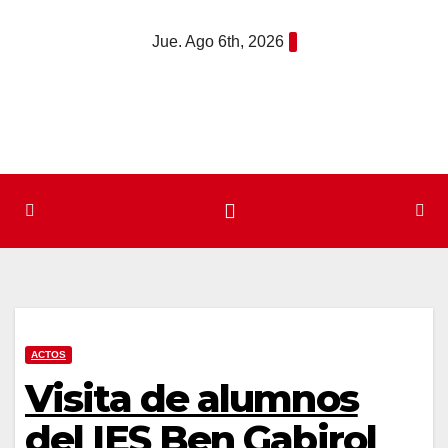
Saltar
Jue. Ago 6th, 2026
al
contenido
ACTOS
Visita de alumnos
del IES Ben Gabirol