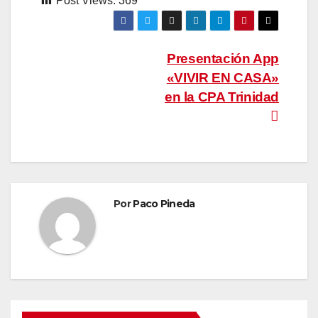
Post Views:
369
Navegación
Presentación App
«VIVIR EN CASA»
de
en la CPA Trinidad
entradas
Por
Paco Pineda