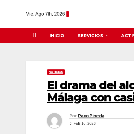
Saltar
al
Vie. Ago 7th, 2026
contenido
INICIO
SERVICIOS
ACTI
NOTICIAS
El drama del al
Málaga con casi
Por
Paco Pineda
FEB 16, 2026