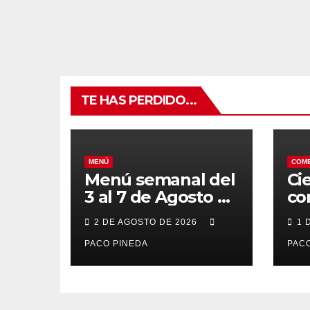
TE HAS PERDIDO...
MENÚ
COM
Menú semanal del
Ci
3 al 7 de Agosto de
co
2026
7 
2 DE AGOSTO DE 2026
1 
po
PACO PINEDA
PACO