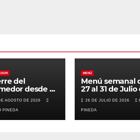
EDOR
MENÚ
erre del
Menú semanal 
medor desde el
27 al 31 de Julio
al 21 de Agosto
2026
DE AGOSTO DE 2026
26 DE JULIO DE 2026
r vacaciones
 PINEDA
PINEDA