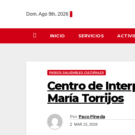
Saltar
al
Dom. Ago 9th, 2026
contenido
INICIO
SERVICIOS
ACTIV
PASEOS SALUDABLES CULTURALES
Centro de Inter
María Torrijos
Por
Paco Pineda
MAR 15, 2026