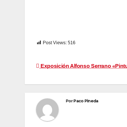
Post Views:
516
Navegación
Exposición Alfonso Serrano «Pint
de
entradas
Por
Paco Pineda