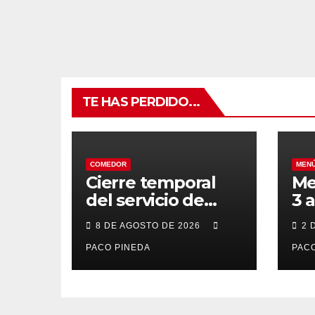
TE HAS PERDIDO...
COMEDOR
MEN
Cierre temporal
Me
del servicio de
3 
BAR – COMEDOR
20
8 DE AGOSTO DE 2026
2 
PACO PINEDA
PACO