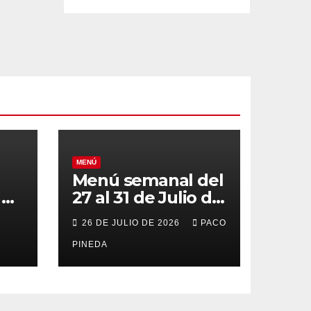
MENÚ
Menú semanal del
el
27 al 31 de Julio de
o
2026
26 DE JULIO DE 2026
PACO
PINEDA