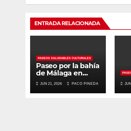
ENTRADA RELACIONADA
PASEOS SALUDABLES CULTURALES
Paseo por la bahía
de Málaga en
PASE
barco turístico
JUN 21, 2026
PACO PINEDA
JUN