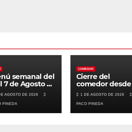
Ú
COMEDOR
nú semanal del
Cierre del
al 7 de Agosto de
comedor desde 
26
7 al 21 de Agost
DE AGOSTO DE 2026
1 DE AGOSTO DE 2026
por vacaciones
 PINEDA
PACO PINEDA