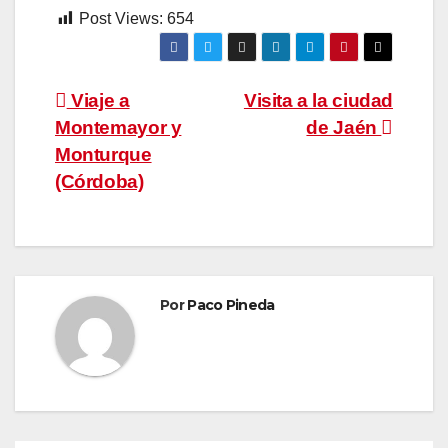
Post Views:
654
Navegación
Viaje a
Visita a la ciudad
Montemayor y
de Jaén
de
Monturque
entradas
(Córdoba)
Por
Paco Pineda