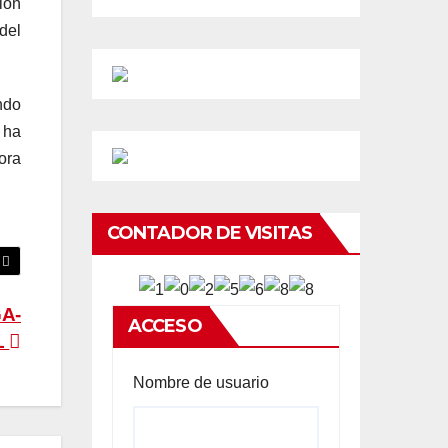
ión
 del
ndo
 ha
ora
CONTADOR DE VISITAS
A-
ACCESO
L
Nombre de usuario