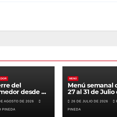
EDOR
MENÚ
erre del
Menú semanal 
medor desde el
27 al 31 de Julio
al 21 de Agosto
2026
DE AGOSTO DE 2026
26 DE JULIO DE 2026
r vacaciones
 PINEDA
PINEDA