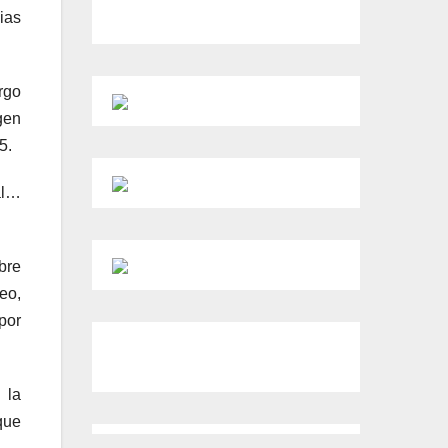
ias
rgo
gen
5.
al…
bre
reo,
por
 la
que