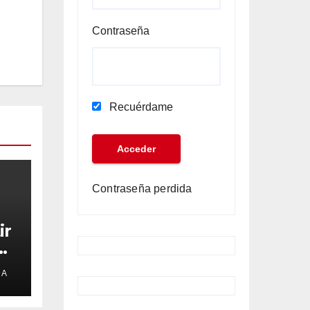
Contraseña
Recuérdame
Contraseña perdida
ir
e
DA