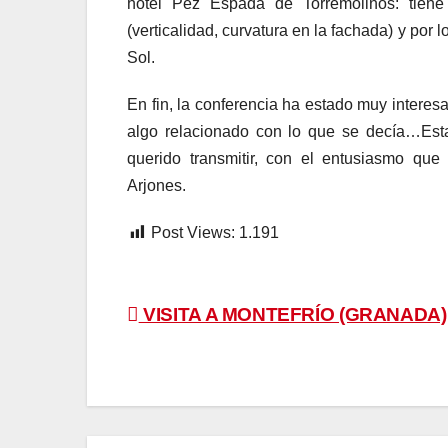
hotel Pez Espada de Torremolinos: tiene u
(verticalidad, curvatura en la fachada) y por 
Sol.
En fin, la conferencia ha estado muy interes
algo relacionado con lo que se decía…Est
querido transmitir, con el entusiasmo que
Arjones.
Post Views:
1.191
Navegación
VISITA A MONTEFRÍO (GRANADA)
de
entradas