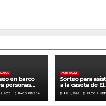
VIDADES
ACTIVIDADES
seo en barco
Sorteo para asist
ra personas
a la caseta de El
yores
Rengue, Feria d
 9, 2026
PACO PINEDA
JUL 1, 2026
PACO PINE
Málaga 2026