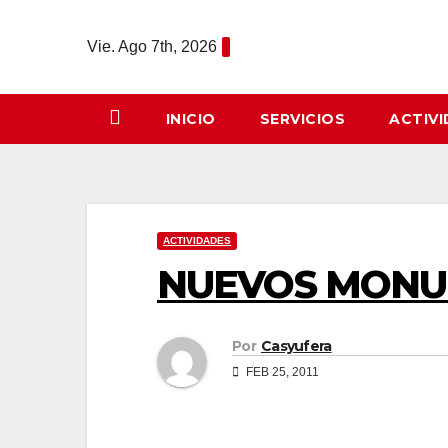
Saltar
al
Vie. Ago 7th, 2026
contenido
INICIO
SERVICIOS
ACTIV
ACTIVIDADES
NUEVOS MONU
Por
Casyufera
FEB 25, 2011