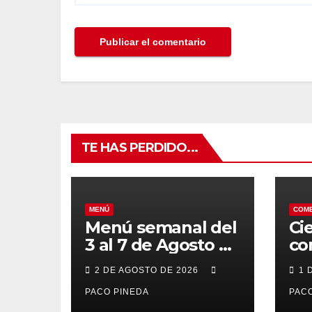
TE HAS PERDIDO...
MENÚ
COM
Menú semanal del
Ci
3 al 7 de Agosto de
co
2026
7 
2 DE AGOSTO DE 2026
1 
po
PACO PINEDA
PACO