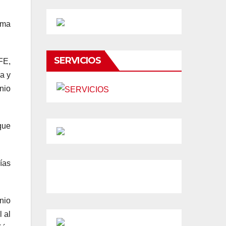
ima
SERVICIOS
FE,
a y
nio
que
ías
nio
 al