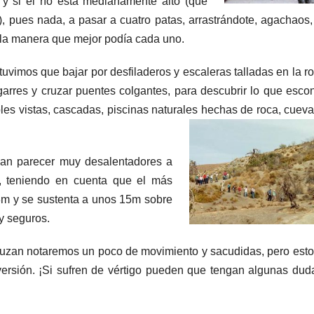
 y si el río está medianamente alto (que
), pues nada, a pasar a cuatro patas, arrastrándote, agachaos,
e la manera que mejor podía cada uno.
 tuvimos que bajar por desfiladeros y escaleras talladas en la r
garres y cruzar puentes colgantes, para descubrir lo que esco
bles vistas, cascadas, piscinas naturales hechas de roca, cueva
dan parecer muy desalentadores a
a,
teniendo en cuenta que el más
3m y se sustenta a unos 15m sobre
uy seguros.
uzan notaremos un poco de movimiento y sacudidas, pero esto
versión. ¡Si sufren de vértigo pueden que tengan algunas dud