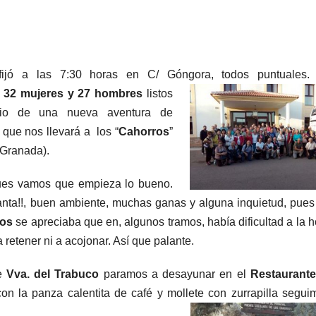
fijó a las 7:30 horas en C/ Góngora, todos puntuales
32 mujeres y
27 hombres
listos
cio de una nueva aventura de
que nos llevará a los “
Cahorros
”
(Granada).
pues vamos que empieza lo bueno.
anta!!, buen ambiente, muchas ganas y alguna inquietud, pues
os
se apreciaba que en, algunos tramos, había dificultad a la h
a retener ni a acojonar. Así que palante.
de
Vva. del Trabuco
paramos a desayunar en el
Restaurante
on la panza calentita de café y mollete con zurrapilla segui