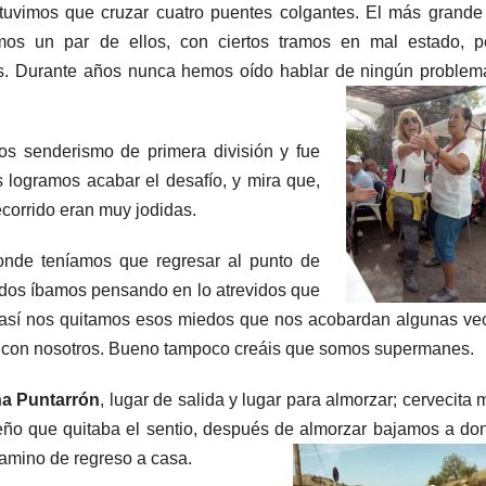
 tuvimos que cruzar cuatro puentes colgantes. El más grande
mos un par de ellos, con ciertos tramos en mal estado, p
. Durante años nunca hemos oído hablar de ningún problem
os senderismo de primera división y fue
s logramos acabar el desafío, y mira que,
ecorrido eran muy jodidas.
donde teníamos que regresar al punto de
todos íbamos pensando en lo atrevidos que
, así nos quitamos esos miedos que nos acobardan algunas ve
a con nosotros. Bueno tampoco creáis que somos supermanes.
na Puntarrón
, lugar de salida y lugar para almorzar; cervecita
reño que quitaba el sentio, después de almorzar bajamos a do
 camino de
regreso a casa.