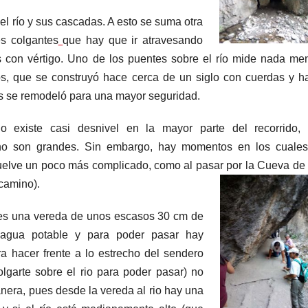
l río y sus cascadas. A esto se suma otra
es colgantes
que hay que ir atravesando
s con vértigo. Uno de los puentes sobre el río mide nada me
s, que se construyó hace cerca de un siglo con cuerdas y h
s se remodeló para una mayor seguridad.
 existe casi desnivel en la mayor parte del recorrido, 
 no son grandes. Sin embargo, hay momentos en los cuales
vuelve un poco más complicado, como al pasar por la Cueva de 
camino).
y es una vereda de unos escasos 30 cm de
agua potable y para poder pasar hay
a hacer frente a lo estrecho del sendero
olgarte sobre el rio para
poder pasar) no
anera, pues desde la vereda al rio hay una