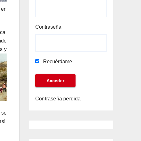
 en
Contraseña
oca,
nde
s y
Recuérdame
Contraseña perdida
 se
as!