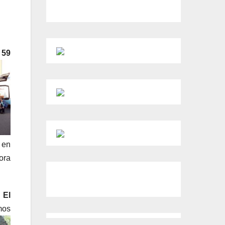
.
59
 en
ora
 El
mos