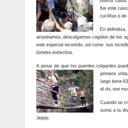
buena caída.
fue este caso
cuclillas o d
En definitiva,
arrastrarnos, descolgarnos cogidos de los a
este especial recorrido, así como sus increí
túneles estrechos.
A pesar de que los puentes colgantes pue
primera vist
largo tiene 6
el río, son m
Cuando se cr
suma a la di
Jejeje.