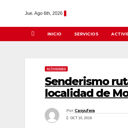
Saltar
al
Jue. Ago 6th, 2026
contenido
INICIO
SERVICIOS
ACTIV
ACTIVIDADES
Senderismo ruta
localidad de Mo
Por
Casyufera
OCT 10, 2016