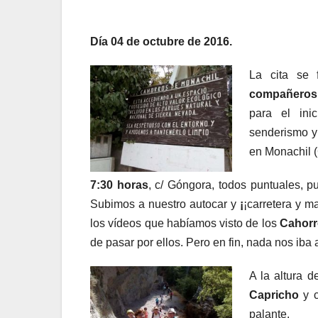
Día 04 de octubre de 2016.
La cita se 
compañeros
para el ini
senderismo y 
en Monachil 
7:30 horas
, c/ Góngora, todos puntuales, 
Subimos a nuestro autocar y
¡
¡carretera y m
los vídeos que habíamos visto de los
Cahorr
de pasar por ellos. Pero en fin, nada nos iba 
A la altura 
Capricho
y c
palante.