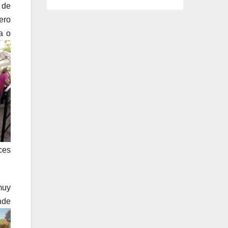
 de
ero
a o
ces
 muy
nde