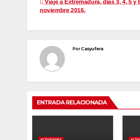
Navegación
Viaje a Extremadura, días 3, 4, 5 y 
noviembre 2016.
de
entradas
Por
Casyufera
ENTRADA RELACIONADA
ACTIVIDADES
ACTI