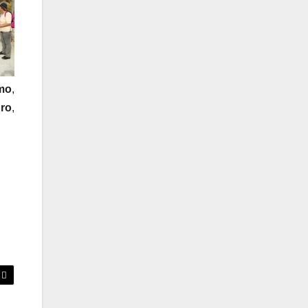
smo
,
ro
,