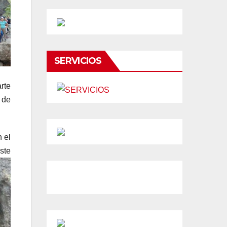
SERVICIOS
rte
 de
 el
ste