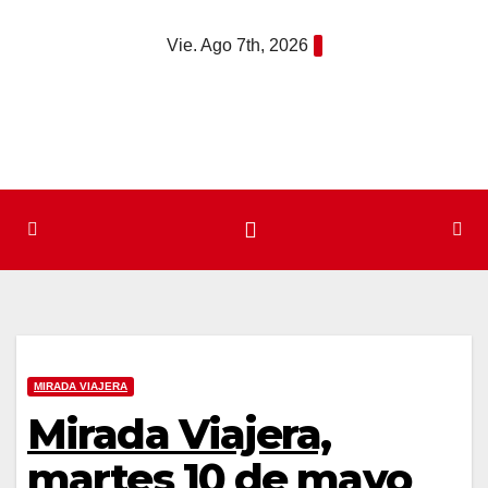
Saltar
Vie. Ago 7th, 2026
al
contenido
MIRADA VIAJERA
Mirada Viajera,
martes 10 de mayo