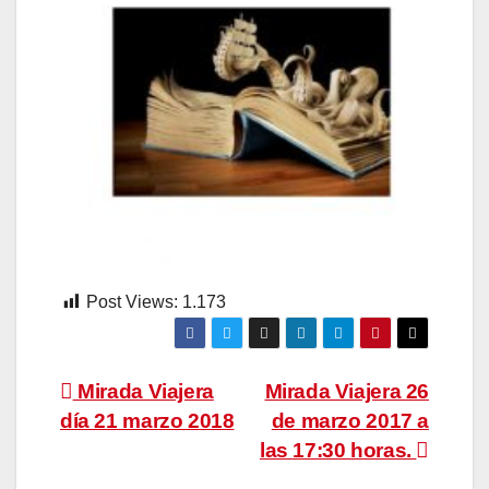
Post Views:
1.173
Navegación
Mirada Viajera
Mirada Viajera 26
día 21 marzo 2018
de marzo 2017 a
de
las 17:30 horas.
entradas