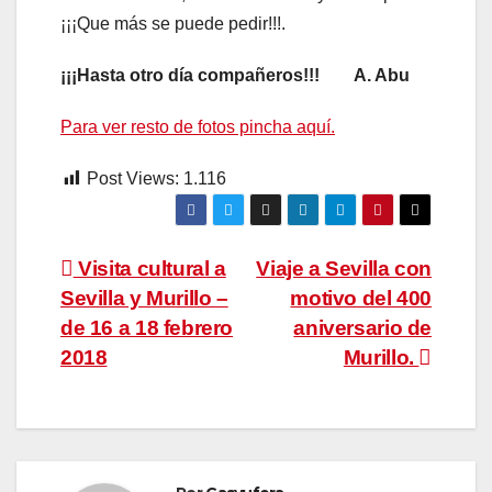
¡¡¡Que más se puede pedir!!!.
¡¡¡Hasta otro día compañeros!!! A. Abu
Para ver resto de fotos pincha aquí.
Post Views:
1.116
Navegación
Visita cultural a
Viaje a Sevilla con
Sevilla y Murillo –
motivo del 400
de
de 16 a 18 febrero
aniversario de
entradas
2018
Murillo.