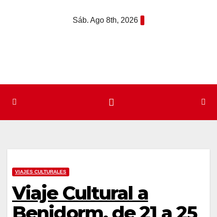
Saltar
Sáb. Ago 8th, 2026
al
contenido
VIAJES CULTURALES
Viaje Cultural a
Benidorm, de 21 a 25