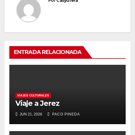
Por
Casyufera
ENTRADA RELACIONADA
VIAJES CULTURALES
Viaje a Jerez
JUN 21, 2026
PACO PINEDA