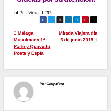
Post Views:
1.297
Navegación
Málaga
Mirada Viajera día
Musulmana 1ª
6 de junio 2018
de
Parte y Quevedo
entradas
Poeta y Espía
Por
Casyufera