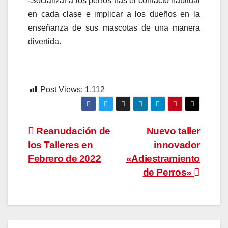
-Socializar a los perros tras el contacto habitual
en cada clase e implicar a los dueños en la
enseñanza de sus mascotas de una manera
divertida.
Post Views:
1.112
Navegación
Reanudación de
Nuevo taller
los Talleres en
innovador
de
Febrero de 2022
«Adiestramiento
entradas
de Perros»