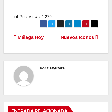
Post Views:
1.279
Navegación
Málaga Hoy
Nuevos Iconos
de
entradas
Por
Casyufera
ENTRADA RELACIONADA